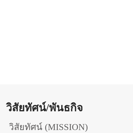
073-274765
binacoop1421@gmail.com
สหกรณ์อิสลามบีนา จำกัด
www.binacoop.com
วิสัยทัศน์/พันธกิจ
วิสัยทัศน์ (MISSION)